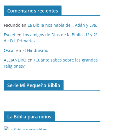
c
Comentarios recientes
h
i
Facundo
en
La Biblia nos habla de… Adán y Eva.
v
o
Evolet
en
Los amigos de Dios de la Biblia -1º y 2º
de Ed. Primaria-
s
Oscar
en
El Hinduismo
ALEJANDRO
en
¿Cuánto sabes sobre las grandes
religiones?
Serie Mi Pequeña Biblia
La Biblia para niños