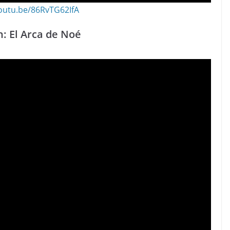
youtu.be/86RvTG62IfA
: El Arca de Noé