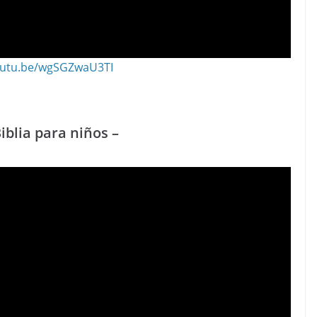
youtu.be/wgSGZwaU3TI
iblia para niños –