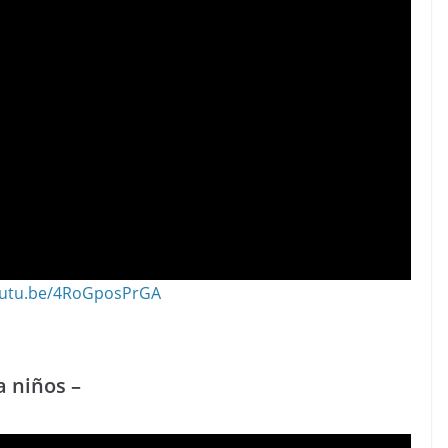
youtu.be/4RoGposPrGA
a niños –