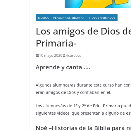
MUSICA
PERSONAJES BIBLIA AT
VIDEOS ANIMADOS
Los amigos de Dios de 
Primaria-
10 mayo 2020
ricardovd
Aprende y canta…..
Algunos alumnos/as durante este curso han conoc
eran amigos de Dios y confiaban en él.
Los alumnos/as de
1º y 2º de Edu. Primaria
puede
siguientes videos, que presentan a alguno de es
Noé –Historias de la Biblia para n