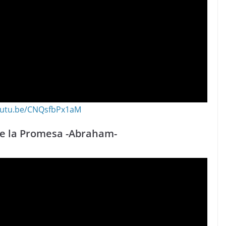
youtu.be/CNQsfbPx1aM
de la Promesa -Abraham-