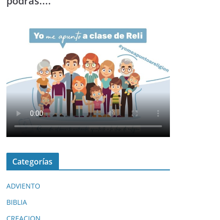
podrás....
Categorías
ADVIENTO
BIBLIA
CREACION