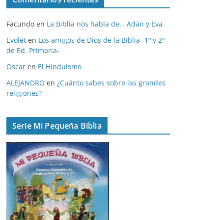
h
i
Facundo
en
La Biblia nos habla de… Adán y Eva.
v
o
Evolet
en
Los amigos de Dios de la Biblia -1º y 2º
de Ed. Primaria-
s
Oscar
en
El Hinduismo
ALEJANDRO
en
¿Cuánto sabes sobre las grandes
religiones?
Serie Mi Pequeña Biblia