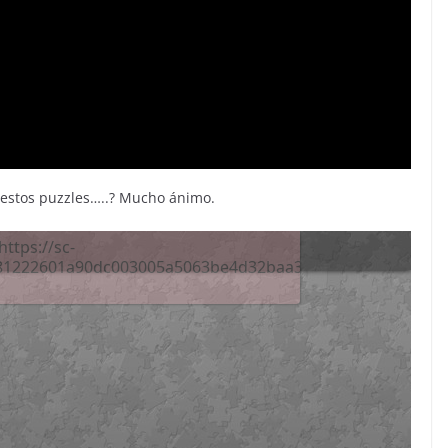
 estos puzzles…..? Mucho ánimo.