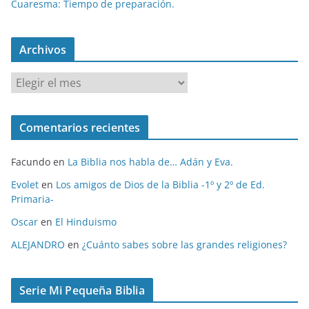
Cuaresma: Tiempo de preparación.
Archivos
A
r
c
Comentarios recientes
h
i
Facundo
en
La Biblia nos habla de… Adán y Eva.
v
o
Evolet
en
Los amigos de Dios de la Biblia -1º y 2º de Ed.
Primaria-
s
Oscar
en
El Hinduismo
ALEJANDRO
en
¿Cuánto sabes sobre las grandes religiones?
Serie Mi Pequeña Biblia