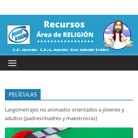
Saltar
al
contenido
PELÍCULAS
Largometrajes no animados orientados a jóvenes y
adultos (padres/madres y maestros/as)