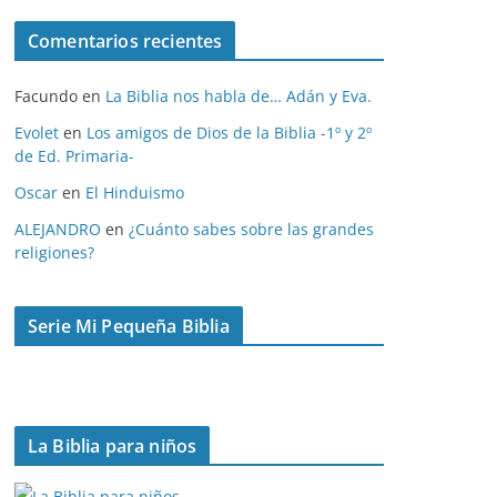
c
Comentarios recientes
h
i
Facundo
en
La Biblia nos habla de… Adán y Eva.
v
o
Evolet
en
Los amigos de Dios de la Biblia -1º y 2º
de Ed. Primaria-
s
Oscar
en
El Hinduismo
ALEJANDRO
en
¿Cuánto sabes sobre las grandes
religiones?
Serie Mi Pequeña Biblia
La Biblia para niños