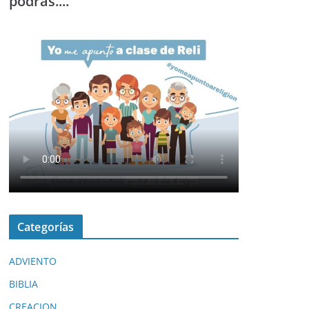
podrás....
Categorías
ADVIENTO
BIBLIA
CREACION