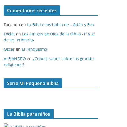
c
Comentarios recientes
h
i
Facundo
en
La Biblia nos habla de… Adán y Eva.
v
o
Evolet
en
Los amigos de Dios de la Biblia -1º y 2º
de Ed. Primaria-
s
Oscar
en
El Hinduismo
ALEJANDRO
en
¿Cuánto sabes sobre las grandes
religiones?
Serie Mi Pequeña Biblia
La Biblia para niños