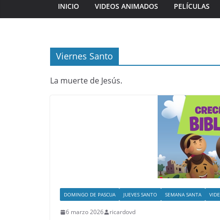
INICIO
VIDEOS ANIMADOS
PELÍCULAS
Viernes Santo
La muerte de Jesús.
DOMINGO DE PASCUA
JUEVES SANTO
SEMANA SANTA
VID
6 marzo 2026
ricardovd