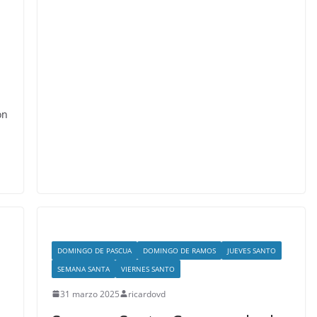
ón
DOMINGO DE PASCUA
DOMINGO DE RAMOS
JUEVES SANTO
SEMANA SANTA
VIERNES SANTO
31 marzo 2025
ricardovd