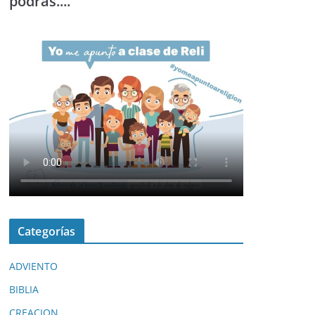
podrás....
Categorías
ADVIENTO
BIBLIA
CREACION