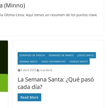
ta (Minno)
e la Última Cena: Aquí tienes un resumen de los puntos clave
DOMINGO DE PASCUA
DOMINGO DE RAMOS
JUEVES SANTO
SEMANA SANTA
VIDEO INFORMATIVO
VIERNES SANTO
3 abril 2025
ricardovd
La Semana Santa: ¿Qué pasó
cada día?
Read More