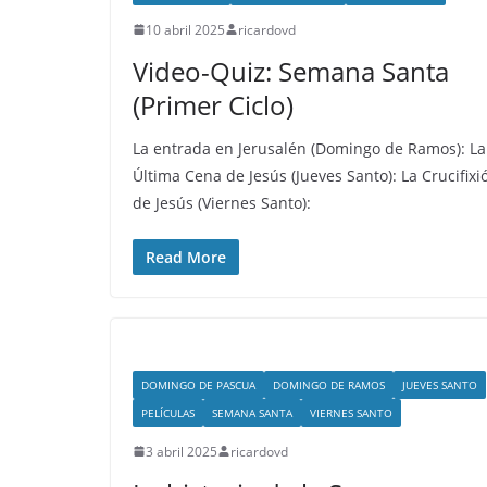
10 abril 2025
ricardovd
Video-Quiz: Semana Santa
(Primer Ciclo)
La entrada en Jerusalén (Domingo de Ramos): La
Última Cena de Jesús (Jueves Santo): La Crucifixi
de Jesús (Viernes Santo):
Read More
DOMINGO DE PASCUA
DOMINGO DE RAMOS
JUEVES SANTO
PELÍCULAS
SEMANA SANTA
VIERNES SANTO
3 abril 2025
ricardovd