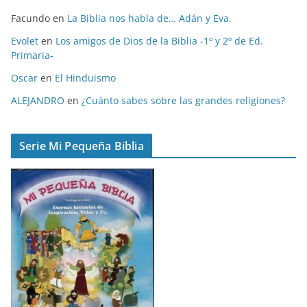
i
Facundo
en
La Biblia nos habla de… Adán y Eva.
v
o
Evolet
en
Los amigos de Dios de la Biblia -1º y 2º de Ed.
Primaria-
s
Oscar
en
El Hinduismo
ALEJANDRO
en
¿Cuánto sabes sobre las grandes religiones?
Serie Mi Pequeña Biblia