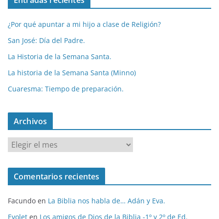
Entradas recientes
¿Por qué apuntar a mi hijo a clase de Religión?
San José: Día del Padre.
La Historia de la Semana Santa.
La historia de la Semana Santa (Minno)
Cuaresma: Tiempo de preparación.
Archivos
A
r
c
Comentarios recientes
h
i
Facundo
en
La Biblia nos habla de… Adán y Eva.
v
o
Evolet
en
Los amigos de Dios de la Biblia -1º y 2º de Ed.