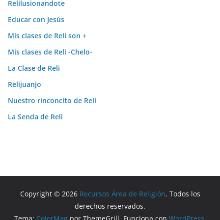
Relilusionandote
Educar con Jesús
Mis clases de Reli son +
Mis clases de Reli -Chelo-
La Clase de Reli
Relijuanjo
Nuestro rinconcito de Reli
La Senda de Reli
Copyright © 2026
Recursos Área de Religión
. Todos los
derechos reservados.
Tema:
ColorMag
por ThemeGrill. Funciona con
WordPress
.