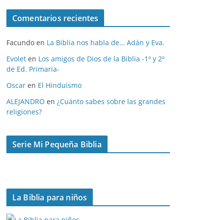
c
Comentarios recientes
h
i
Facundo
en
La Biblia nos habla de… Adán y Eva.
v
o
Evolet
en
Los amigos de Dios de la Biblia -1º y 2º
de Ed. Primaria-
s
Oscar
en
El Hinduismo
ALEJANDRO
en
¿Cuánto sabes sobre las grandes
religiones?
Serie Mi Pequeña Biblia
La Biblia para niños