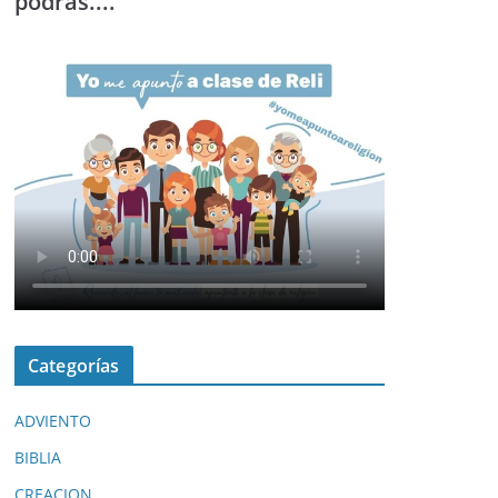
podrás....
Categorías
ADVIENTO
BIBLIA
CREACION