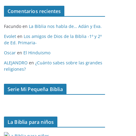
c
Comentarios recientes
h
i
Facundo
en
La Biblia nos habla de… Adán y Eva.
v
o
Evolet
en
Los amigos de Dios de la Biblia -1º y 2º
de Ed. Primaria-
s
Oscar
en
El Hinduismo
ALEJANDRO
en
¿Cuánto sabes sobre las grandes
religiones?
Serie Mi Pequeña Biblia
La Biblia para niños