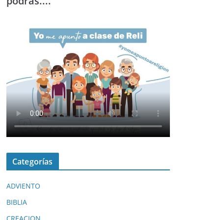
podrás....
Categorías
ADVIENTO
BIBLIA
CREACION