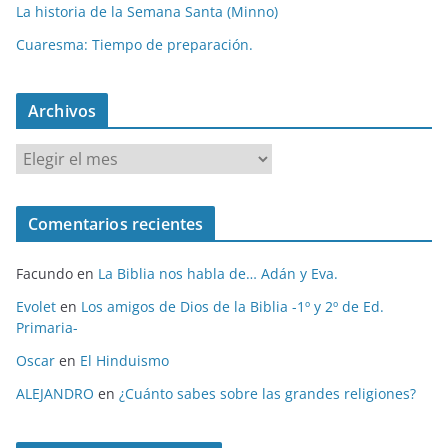
La historia de la Semana Santa (Minno)
Cuaresma: Tiempo de preparación.
Archivos
A
r
c
Comentarios recientes
h
i
Facundo
en
La Biblia nos habla de… Adán y Eva.
v
o
Evolet
en
Los amigos de Dios de la Biblia -1º y 2º de Ed.
Primaria-
s
Oscar
en
El Hinduismo
ALEJANDRO
en
¿Cuánto sabes sobre las grandes religiones?