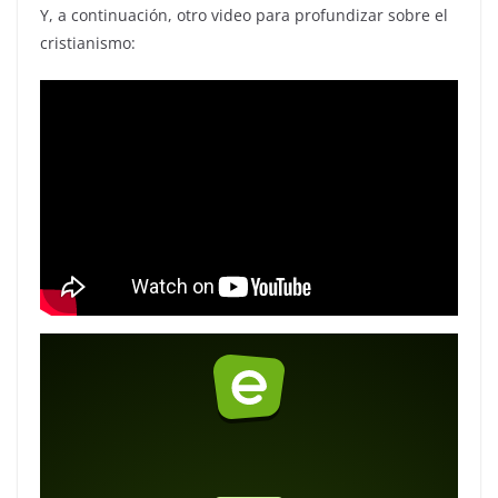
Y, a continuación, otro video para profundizar sobre el
cristianismo: