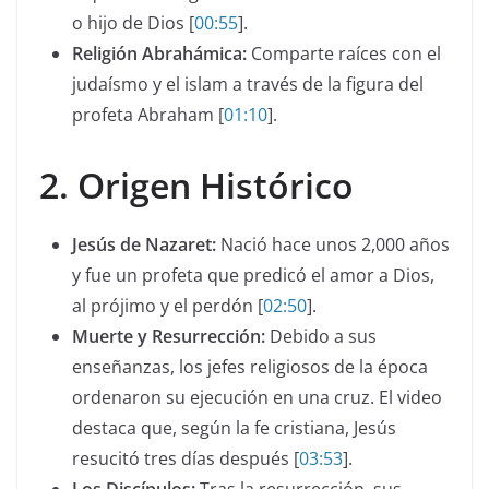
o hijo de Dios [
00:55
].
Religión Abrahámica:
Comparte raíces con el
judaísmo y el islam a través de la figura del
profeta Abraham [
01:10
].
2. Origen Histórico
Jesús de Nazaret:
Nació hace unos 2,000 años
y fue un profeta que predicó el amor a Dios,
al prójimo y el perdón [
02:50
].
Muerte y Resurrección:
Debido a sus
enseñanzas, los jefes religiosos de la época
ordenaron su ejecución en una cruz. El video
destaca que, según la fe cristiana, Jesús
resucitó tres días después [
03:53
].
Los Discípulos:
Tras la resurrección, sus