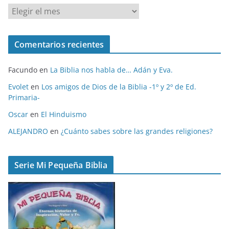
A
r
c
Comentarios recientes
h
i
Facundo
en
La Biblia nos habla de… Adán y Eva.
v
o
Evolet
en
Los amigos de Dios de la Biblia -1º y 2º de Ed.
Primaria-
s
Oscar
en
El Hinduismo
ALEJANDRO
en
¿Cuánto sabes sobre las grandes religiones?
Serie Mi Pequeña Biblia