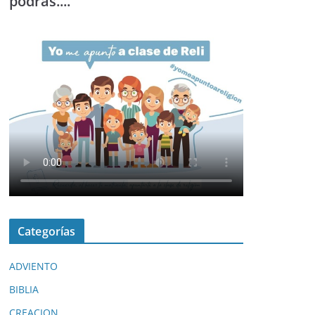
podrás....
Categorías
ADVIENTO
BIBLIA
CREACION