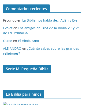
c
Comentarios recientes
h
i
Facundo
en
La Biblia nos habla de… Adán y Eva.
v
o
Evolet
en
Los amigos de Dios de la Biblia -1º y 2º
de Ed. Primaria-
s
Oscar
en
El Hinduismo
ALEJANDRO
en
¿Cuánto sabes sobre las grandes
religiones?
Serie Mi Pequeña Biblia
La Biblia para niños